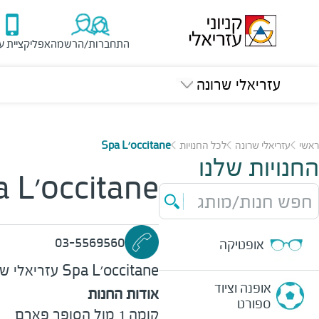
התחברות/הרשמה
אפליקציית ע
עזריאלי שרונה
ראשי
עזריאלי שרונה
לכל החנויות
Spa L'occitane
החנויות שלנו
 L'occitane
חפש חנות/מותג
03-5569560
אופטיקה
Spa L'occitane
עזריאלי שר
אופנה וציוד
אודות החנות
ספורט
קומה 1 מול הסופר פארם