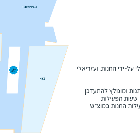
על-ידי החנות, ועזריאלי
נות ומומלץ להתעדכן
י שעות הפעילות
ילות החנות במוצ"ש