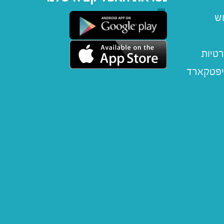
וש
רטיות
יפטקארד