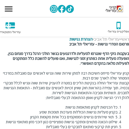
אפליקציית עזריאלי
עזריאלי גיפטקארד
ראשי
עזריאלי תל אביב
הצהרת נגישות
>
>
פרסום הסדרי נגישות - עזריאלי תל אביב
בעקבות נזקי הדף שנגרמו למעליות ולדרגנועים בגשר הולכי הרגל בדרך מנחם בגין,
הופעלה מעלית אחת כפתרון זמני לנגישות, ואנו פועלים להשבת כלל המתקנים
לפעילות מלאה בהקדם האפשרי
.
קניון עזריאלי מייחס חשיבות רבה למתן שירות שווה ונגיש לאנשים עם מוגבלות במרכזי
המסחר שלה לאורך שנים רבות
.
קבוצת עזריאלי החלה בנקיטת הליכים במטרה להעניק שירות שווה ונגיש לכלל מבקרי
נכסיה, תוך עמידה בהוראות חוק שוויון זכויות לאנשים עם מוגבלות - התאמות הנגישות
למבנים, תשתיות וסביבה והתאמות הנגישות לשירות
.
להלן דרכי הגישה לקניון ואופן ההתאמה לבעלי מוגבלויות:
כל הכניסות לקניון מותאמות נגישות
בקניון מעליות נגישות הכוללות מערכות תומכות שמע
5 תאי שירותים נגישים הממוקמים בכל אחת מקומות הקניון
שילוט הכוונה מתאים ומתקני נגישות ספציפיים כגון דוכני מזון מותאמי נגישות
חניון תת קרקעי מותאם למבקרים בעלי מוגבליות