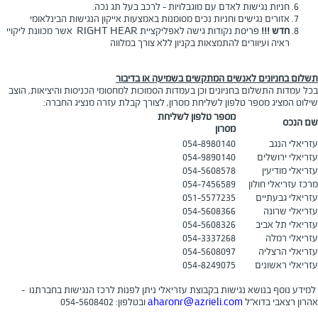
חניות נגישות לאדם עם מוגבלויות - לרכב בעל תג נכה.
אזורים נגישים וחניות נכים מסומנות באמצעות אייקון הנגישות הבינלאומי
חדש !!!
פריסת נקודות גישה לאפליקציית RIGHT HEAR אשר מכוונת ליקויי
ראיה ועיוורים להתמצאות בקניון ללא צורך במלווה
תשלום בחניונים לאנשים המתקשים בשמיעה או בדיבור
בכל עמדות התשלום בחניונים וכן בעמדות הסמוכות למחסומי הכניסות והיציאות, הוצב
שילוט המציג מספר טלפון לשליחת מסרון, לצורך קבלת עזרה מנציג החברה:
מספר טלפון לשליחת
שם הנכס
מסרון
עזריאלי הנגב
054-8980140
עזריאלי ירושלים
054-9890140
עזריאלי מודיעין
054-5608578
מרכז עזריאלי חולון
054-7456589
עזריאלי גבעתיים
051-5577235
עזריאלי שרונה
054-5608366
עזריאלי תל אביב
054-5608326
עזריאלי רמלה
054-3337268
עזריאלי הרצליה
054-5608097
עזריאלי ראשונים
054-8249075
למידע נוסף בנושא נגישות בקבוצת עזריאלי ניתן לפנות לרכז הנגישות בחברתנו –
אהרון רצאבי בדוא"ל
aharonr@azrieli.com
ובטלפון: 054-5608402