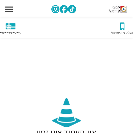
אפליקציית עזריאלי
עזריאלי גיפטקארד
אוי, העמוד אינו זמין