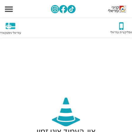
אפליקציית עזריאלי
עזריאלי גיפטקארד
אוי, העמוד אינו זמין