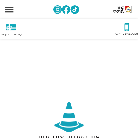
אפליקציית עזריאלי
עזריאלי גיפטקארד
אוי, העמוד אינו זמין