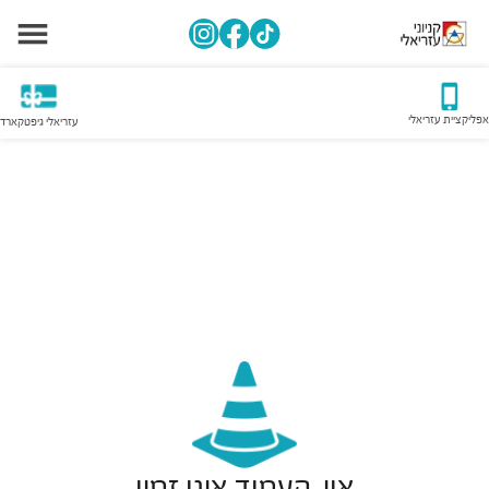
אפליקציית עזריאלי
עזריאלי גיפטקארד
אוי, העמוד אינו זמין