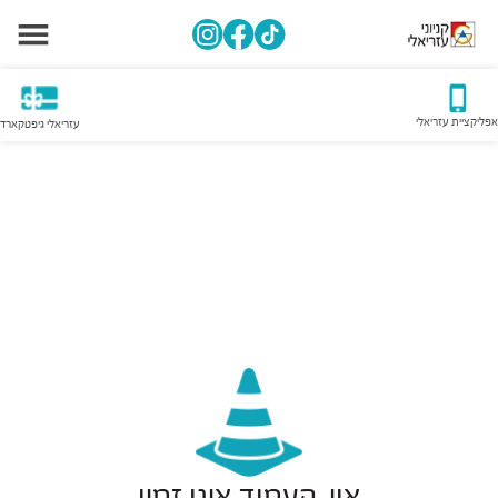
אפליקציית עזריאלי
עזריאלי גיפטקארד
אוי, העמוד אינו זמין