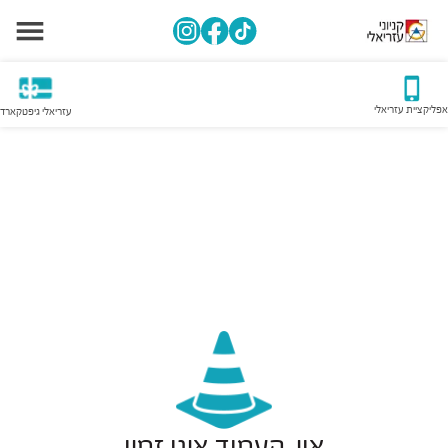
אפליקציית עזריאלי
עזריאלי גיפטקארד
אוי, העמוד אינו זמין