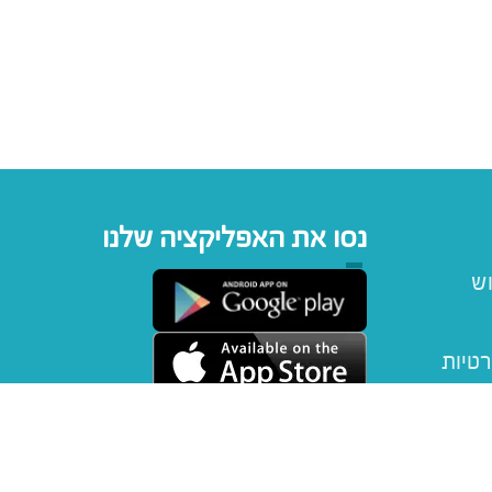
נסו את האפליקציה שלנו
וש
רטיות
יפטקארד