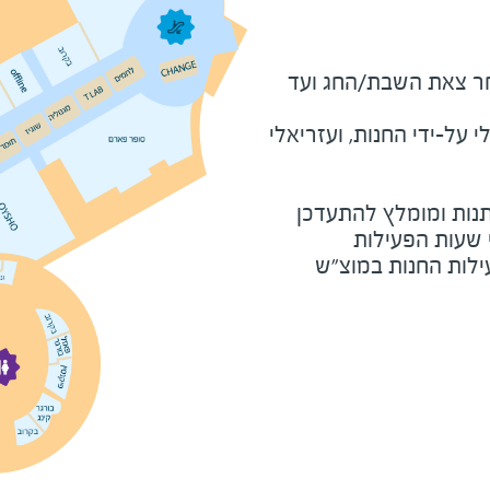
מוצ"ש ומוצאי חג - שעה לאחר צאת השבת/החג ועד 
על-ידי החנות, ועזריאלי
נות ומומלץ להתעדכן
י שעות הפעילות
ילות החנות במוצ"ש