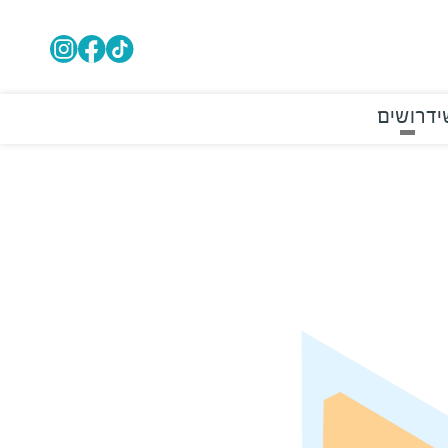
י
דרושים