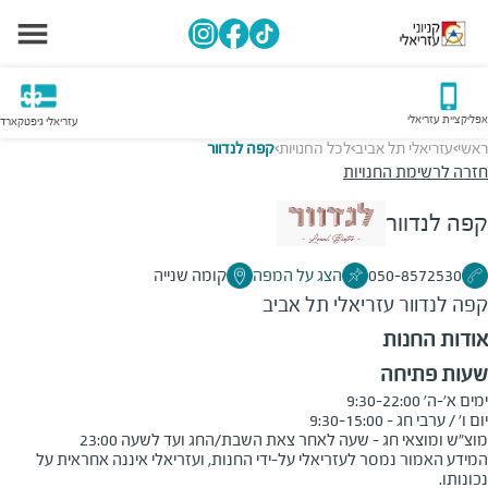
אפליקציית עזריאלי
עזריאלי גיפטקארד
ראשי
עזריאלי תל אביב
לכל החנויות
קפה לנדוור
>
>
>
חזרה לרשימת החנויות
קפה לנדוור
050-8572530
הצג על המפה
קומה שנייה
קפה לנדוור
עזריאלי תל אביב
אודות החנות
שעות פתיחה
מוצ"ש ומוצאי חג - שעה לאחר צאת השבת/החג ועד לשעה 23:00
המידע האמור נמסר לעזריאלי על-ידי החנות, ועזריאלי איננה אחראית על