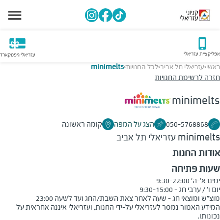
אפליקציית עזריאלי
עזריאלי גיפטקארד
ראשי
עזריאלי תל אביב
לכל החנויות
minimelts
>
>
>
חזרה לרשימת החנויות
minimelts
050-5768868
הצג על המפה
קומה ראשונה
minimelts
עזריאלי תל אביב
אודות החנות
שעות פתיחה
מוצ"ש ומוצאי חג - שעה לאחר צאת השבת/החג ועד לשעה 23:00
המידע האמור נמסר לעזריאלי על-ידי החנות, ועזריאלי איננה אחראית על