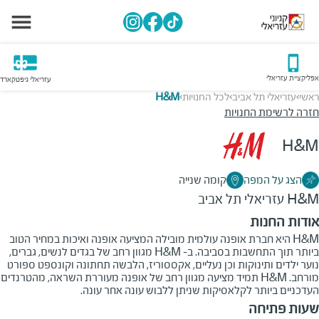
אפליקציית עזריאלי
עזריאלי גיפטקארד
ראשי
עזריאלי תל אביב
לכל החנויות
H&M
>
>
>
חזרה לרשימת החנויות
H&M
הצג על המפה
קומה שנייה
H&M
עזריאלי תל אביב
אודות החנות
H&M היא חברת אופנה עולמית מובילה המציעה אופנה ואיכות במחיר הטוב
ביותר תוך התחשבות בסביבה. ב- H&M מגוון רחב של בגדים לנשים, גברים,
נוער ילדים ותינוקות וכן נעליים, אקססוריז, הלבשה תחתונה וקונספט ספורט
מורחב. H&M תמיד מציעה מגוון רחב של אופנה מעוררת השראה, מהטרנדים
העדכניים ביותר לקלאסיקות שניתן ללבוש עונה אחר עונה.
שעות פתיחה