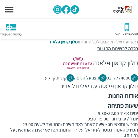
אפליקציית עזריאלי
עזריאלי גיפטקארד
ראשי
עזריאלי תל אביב
לכל החנויות
מלון קראון פלאזה
>
>
>
חזרה לרשימת החנויות
מלון קראון פלאזה
03-7774000
הצג על המפה
קומת קרקע
מלון קראון פלאזה
עזריאלי תל אביב
אודות החנות
שעות פתיחה
מוצ"ש ומוצאי חג - שעה לאחר צאת השבת/החג ועד לשעה 23:00
המידע האמור נמסר לעזריאלי על-ידי החנות, ועזריאלי איננה אחראית על