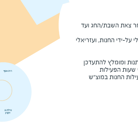
מוצ"ש ומוצאי חג - שעה לאחר צאת השבת/החג ועד 
על-ידי החנות, ועזריאלי
נות ומומלץ להתעדכן
י שעות הפעילות
ילות החנות במוצ"ש