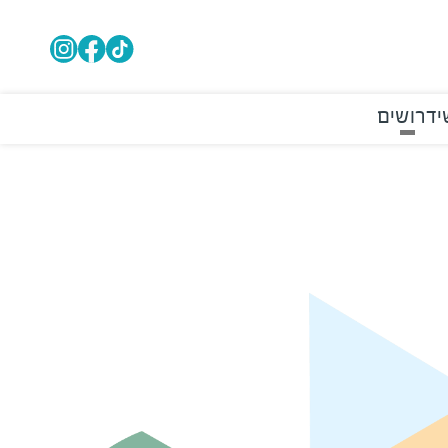
י
דרושים