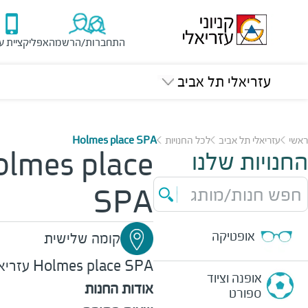
התחברות/הרשמה
אפליקציית ע
עזריאלי תל אביב
ראשי
עזריאלי תל אביב
לכל החנויות
Holmes place SPA
החנויות שלנו
lmes place
חפש חנות/מותג
SPA
אופטיקה
קומה שלישית
Holmes place SPA
עזריא
אופנה וציוד
אודות החנות
ספורט