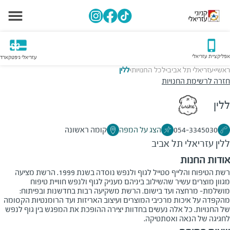
אפליקציית עזריאלי
עזריאלי גיפטקארד
ראשי
עזריאלי תל אביב
לכל החנויות
ללין
>
>
>
חזרה לרשימת החנויות
ללין
054-3345030
הצג על המפה
קומה ראשונה
ללין
עזריאלי תל אביב
אודות החנות
רשת הטיפוח והלייף סטייל לגוף ולנפש נוסדה בשנת 1999. הרשת מציעה
מגוון מוצרים עשיר שהשילוב ביניהם מעניק לגוף ולנפש חוויית טיפוח
מושלמת- מרחצה ועד בישום. הרשת משקיעה רבות בחדשנות ובפיתוח:
מהקפדה על איכות מרכיבי המוצרים ועיצוב האריזות ועד הרומנטיות הקסומה
של החנויות. כל אלה נעשים בחדוות יצירה ההופכת את המפגש בין גוף לנפש
לחגיגה של הנאה ואסתטיקה.