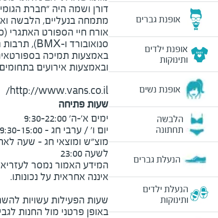
דורן ושמה היה "חברת הגומי ש
אופנת גברים
מתמחה בנעליים, הלבשה ואב
אורח חיי הספורט האתגרי (סק
סנואובורד ו-MX
אופנת ילדים
באמצעות תמיכה בספורטאים,
ותינוקות
ובאמצעות אירועים בתחומים 
אופנת נשים
http://www.vans.co.il/
שעות פתיחה
הלבשה
תחתונה
לשעה 23:00
הנעלת גברים
המידע האמור נמסר לעזריאלי 
הנעלת ילדים
שעות הפעילות עשויות להשת
ותינוקות
באופן פרטני מול החנות לגב