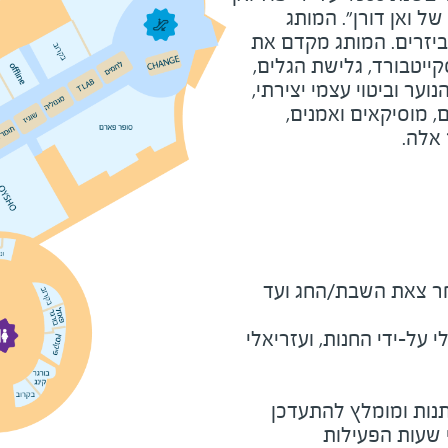
ל ואן דורן". המותג
יזרים. המותג מקדם את
ייטבורד, גלישת הגלים,
B), תרבות הנוער וביטוי עצמי יצירתי,
 מוסיקאים ואמנים,
אלה.
מוצ"ש ומוצאי חג - שעה לאחר צאת השבת/החג ועד 
על-ידי החנות, ועזריאלי
נות ומומלץ להתעדכן
י שעות הפעילות