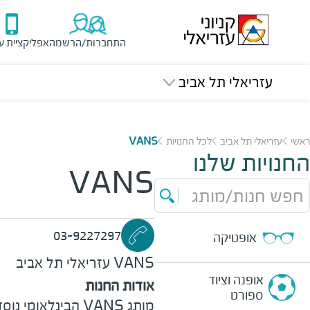
התחברות/הרשמה
אפליקציית ע
עזריאלי תל אביב
ראשי
עזריאלי תל אביב
לכל החנויות
VANS
החנויות שלנו
VANS
חפש חנות/מותג
03-9227297
אופטיקה
VANS
עזריאלי תל אביב
אופנה וציוד
אודות החנות
ספורט