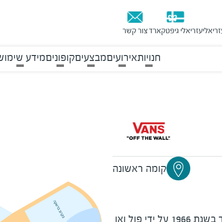
זריאלי
עזריאלי גיפטקארד
צור קשר
חנויות
אירועים
מבצעים
קופונים
מידע שימוש
קומה ראשונה
מותג VANS הבינלאומי נוסד בשנת 1966 על ידי פול ואן