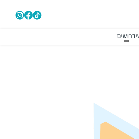
י
דרושים