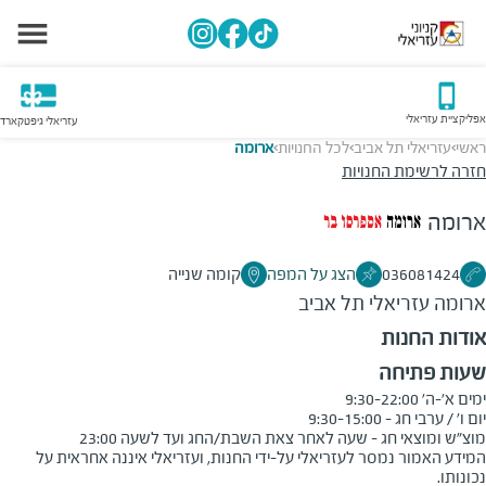
אפליקציית עזריאלי
עזריאלי גיפטקארד
ראשי
עזריאלי תל אביב
לכל החנויות
ארומה
>
>
>
חזרה לרשימת החנויות
ארומה
036081424
הצג על המפה
קומה שנייה
ארומה
עזריאלי תל אביב
אודות החנות
שעות פתיחה
מוצ"ש ומוצאי חג - שעה לאחר צאת השבת/החג ועד לשעה 23:00
המידע האמור נמסר לעזריאלי על-ידי החנות, ועזריאלי איננה אחראית על