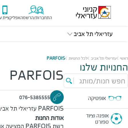
התחברות/הרשמה
אפליקציית ע
עזריאלי תל אביב
ראשי
עזריאלי תל אביב
לכל החנויות
PARFOIS
החנויות שלנו
PARFOIS
חפש חנות/מותג
076-5385555
אופטיקה
PARFOIS
עזריאלי תל אביב
אופנה וציוד
אודות החנות
ספורט
רשת
PARFOIS
המציעה אופ