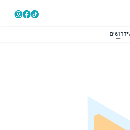
י
דרושים