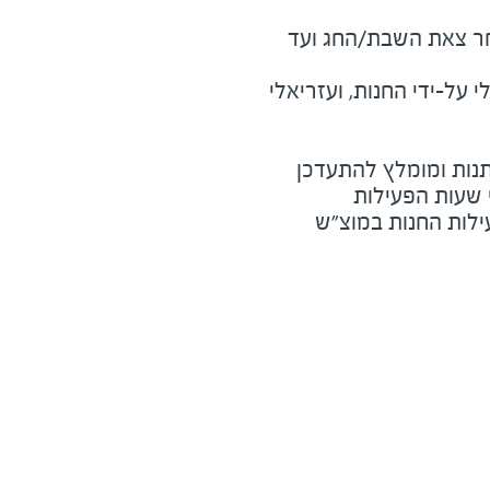
מוצ"ש ומוצאי חג - שעה לאחר צאת השבת/החג ועד 
על-ידי החנות, ועזריאלי
נות ומומלץ להתעדכן
י שעות הפעילות
ילות החנות במוצ"ש