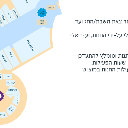
מוצ"ש ומוצאי חג - שעה לאחר צאת השבת/החג ועד 
על-ידי החנות, ועזריאלי
נות ומומלץ להתעדכן
י שעות הפעילות
ילות החנות במוצ"ש