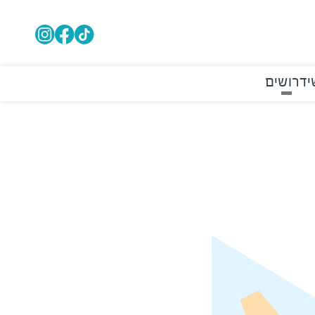
י
דרושים