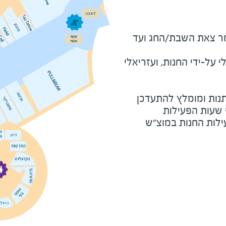
מוצ"ש ומוצאי חג - שעה לאחר צאת השבת/החג ועד 
על-ידי החנות, ועזריאלי
נות ומומלץ להתעדכן
י שעות הפעילות
ילות החנות במוצ"ש