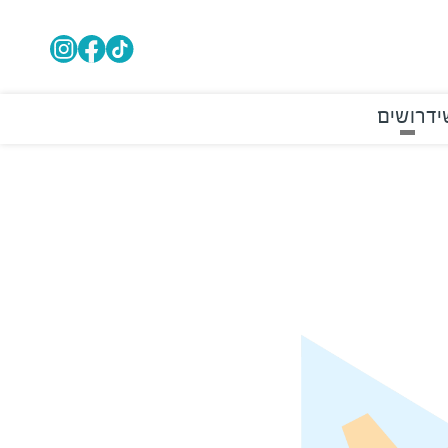
י
דרושים