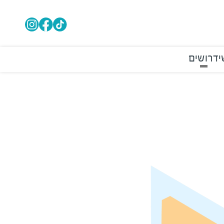
י
דרושים