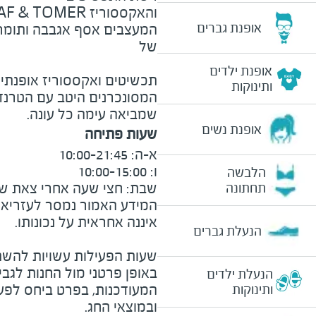
אופנת גברים
המעצבים אסף אגבבה ותומר ב
של
אופנת ילדים
תכשיטים ואקססוריז אופנתיי
ותינוקות
המסונכרנים היטב עם הטרנדי
שמביאה עימה כל עונה.
אופנת נשים
שעות פתיחה
הלבשה
שבת: חצי שעה אחרי צאת שבת ו
תחתונה
המידע האמור נמסר לעזריאלי 
הנעלת גברים
שעות הפעילות עשויות להשת
באופן פרטני מול החנות לגב
הנעלת ילדים
המעודכנות, בפרט ביחס לפע
ותינוקות
ובמוצאי החג.