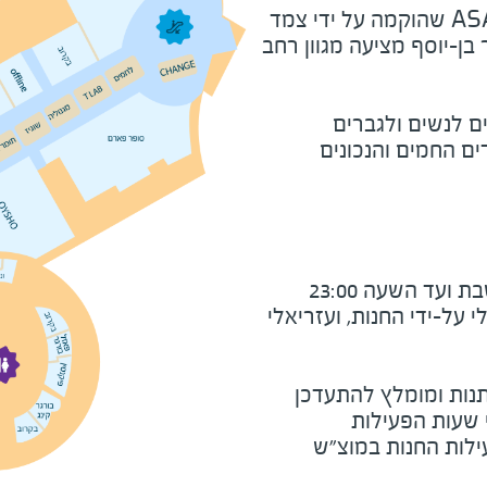
והאקססוריז ASAF & TOMER שהוקמה על ידי צמד
ן-יוסף מציעה מגוון רחב
ם לנשים ולגברים
ם החמים והנכונים
עד השעה 23:00
על-ידי החנות, ועזריאלי
נות ומומלץ להתעדכן
י שעות הפעילות
ילות החנות במוצ"ש