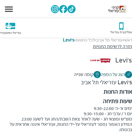
אפליקציית עזריאלי
עזריאלי גיפטקארד
ראשי
עזריאלי תל אביב
לכל החנויות
Levi's
>
>
>
חזרה לרשימת החנויות
Levi's
הצג על המפה
קומה שנייה
Levi's
עזריאלי תל אביב
אודות החנות
שעות פתיחה
מוצ"ש ומוצאי חג - שעה לאחר צאת השבת/החג ועד לשעה 23:00
המידע האמור נמסר לעזריאלי על-ידי החנות, ועזריאלי איננה אחראית על