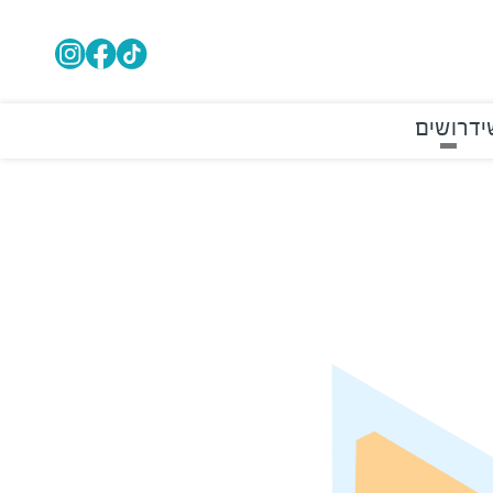
י
דרושים