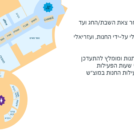
מוצ"ש ומוצאי חג - שעה לאחר צאת השבת/החג ועד 
על-ידי החנות, ועזריאלי
נות ומומלץ להתעדכן
י שעות הפעילות
ילות החנות במוצ"ש