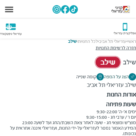
אפליקציית עזריאלי
עזריאלי גיפטקארד
ראשי
עזריאלי תל אביב
לכל החנויות
שילב
>
>
>
חזרה לרשימת החנויות
שילב
הצג על המפה
קומה שנייה
שילב
עזריאלי תל אביב
אודות החנות
שעות פתיחה
מוצ"ש ומוצאי חג - שעה לאחר צאת השבת/החג ועד לשעה 23:00
המידע האמור נמסר לעזריאלי על-ידי החנות, ועזריאלי איננה אחראית על