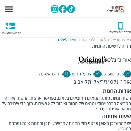
אפליקציית עזריאלי
עזריאלי גיפטקארד
ראשי
עזריאלי תל אביב
לכל החנויות
אוריג'ינלס
>
>
>
חזרה לרשימת החנויות
אוריג'ינלס
03-6081365
הצג על המפה
קומה ראשונה
אוריג'ינלס
עזריאלי תל אביב
אודות החנות
רשת חנויות מותגי הנעלים המובילים בעולם, בפריסה ארצית. הרשת היחידה
המביאה הרכב ייחודי ומנצח של נוחות ואיכות ללא פשרות, תוך כדי שמירה על
מראה אופנתי ועדכני.
שעות פתיחה
יש להתעדכן באופן פרטני מול החנות / הרשת, ייתכן והחנות אינה נפתחת 
במוצ"ש