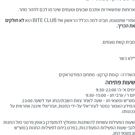
ארוחות שמשאירות אתכם שבעים וטעמים שיגרמו לכם לחזור מחר.
אחרי שתטעמו, תבינו למה הכלל הראשון של BITE CLUB הוא
לא חולקים
את הכריך
.
מבית קשת טעמים.
*לא כשר
השדרה- קומת קרקע- מתחם הפודטראקים
שעות פתיחה
מוצ"ש ומוצאי חג - שעה לאחר צאת השבת/החג ועד לשעה 23:00
המידע האמור נמסר לעזריאלי על-ידי החנות, ועזריאלי איננה אחראית על
שעות הפעילות עשויות להשתנות ומומלץ להתעדכן באופן פרטני מול החנות
לגבי שעות הפעילות המעודכנות, בפרט ביחס לפעילות החנות במוצ"ש
ובמוצאי החג.