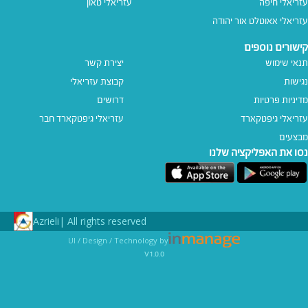
עזריאלי חיפה
עזריאלי טאון
עזריאלי אאוטלט אור יהודה
קישורים נוספים
תנאי שימוש
יצירת קשר
נגישות
קבוצת עזריאלי
מדיניות פרטיות
דרושים
עזריאלי גיפטקארד
עזריאלי גיפטקארד חבר‎
מבצעים
נסו את האפליקציה שלנו
Azrieli
All rights reserved |
UI / Design / Technology by
v1.0.0