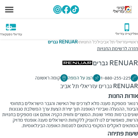
אפליקציית עזריאלי
עזריאלי גיפטקארד
ראשי
עזריאלי תל אביב
לכל החנויות
RENUAR גברים
>
>
>
חזרה לרשימת החנויות
RENUAR גברים
1-880-255-225
הצג על המפה
קומה ראשונה
RENUAR גברים
עזריאלי תל אביב
אודות החנות
רנואר מספקת מענה מלא לצרכים של האישה והגבר הישראלים בתחומי
הביגוד, ההנעלה ואביזרי האופנה תוך יצירת הצעת ערך המשלבת סגנונות
שונים ברמות מחיר שונות. המוצרים וחווית הקניה אותם אנו מספקים בחנויות
הרשת, מאפשרים לנו להעניק ללקוחות הישראלים מענה אופנתי מדויק
המתאים לאקלים המקומי בהתאם למגמות האופנה הבינלאומיות.
שעות פתיחה