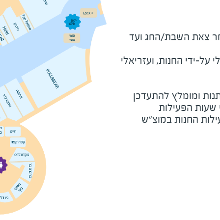
מוצ"ש ומוצאי חג - שעה לאחר צאת השבת/החג ועד 
על-ידי החנות, ועזריאלי
נות ומומלץ להתעדכן
י שעות הפעילות
ילות החנות במוצ"ש