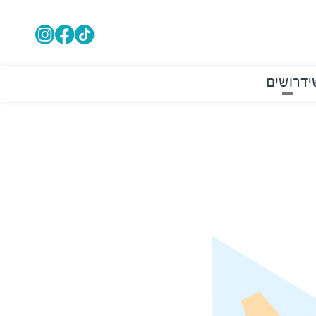
י
דרושים