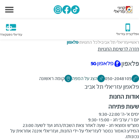
אפליקציית עזריאלי
עזריאלי גיפטקארד
ראשי
עזריאלי תל אביב
לכל החנויות
פלאפון
>
>
>
חזרה לרשימת החנויות
פלאפון
050-2048105
הצג על המפה
קומה ראשונה
פלאפון
עזריאלי תל אביב
אודות החנות
שעות פתיחה
מוצ"ש ומוצאי חג - שעה לאחר צאת השבת/החג ועד לשעה 23:00
המידע האמור נמסר לעזריאלי על-ידי החנות, ועזריאלי איננה אחראית על