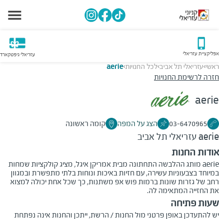
אפליקציית עזריאלי
עזריאלי גיפטקארד
ראשי
עזריאלי תל אביב
לכל החנויות
aerie
>
>
>
חזרה לרשימת החנויות
aerie
03-6470965
הצג על המפה
קומה ראשונה
aerie
עזריאלי תל אביב
אודות החנות
aerie מותג ההלבשה התחתונה מבית אמריקן איגל, מציג קולקציות שמחות
במיוחד בצבעוניות עשירה, עם חזיות באיכות ונוחות בלתי מתפשרת ובמגוון
רחב של גזרות שונות ברמות פוש אפ משתנות, כך שכל אחת יכולה למצוא
את החזייה המתאימה לה.
שעות פתיחה
יש להתעדכן באופן פרטני מול החנות / הרשת, ייתכן והחנות אינה נפתחת 