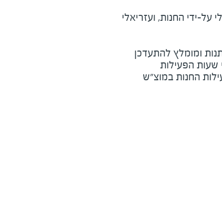
על-ידי החנות, ועזריאלי
נות ומומלץ להתעדכן
י שעות הפעילות
ילות החנות במוצ"ש