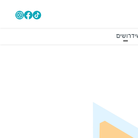
י
דרושים