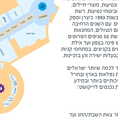
נסיעות, מוצרי חיילים,
וביטוחי נסיעות. רשת
ריקושט החלה את פעילותה בשנת 1993 כיצרן וספק
ים. עם השנים הרחיבה
 הטיולים, המחנאות
ותרבות הפנאי. כיום מונה הרשת 55 סניפים הפרוסים
פינה בצפון ועד אילת
ם בקניונים, במתחמי קניות
בעלות ישירה והן בזכיינות.
ר לכמה שיותר ישראלים
ת נפלאות בארץ ובחו"ל
ותיים ביותר ובמידע
ת נכנסים לריקושט".
מוצ"ש ומוצאי חג - שעה לאחר צאת השבת/החג ועד 