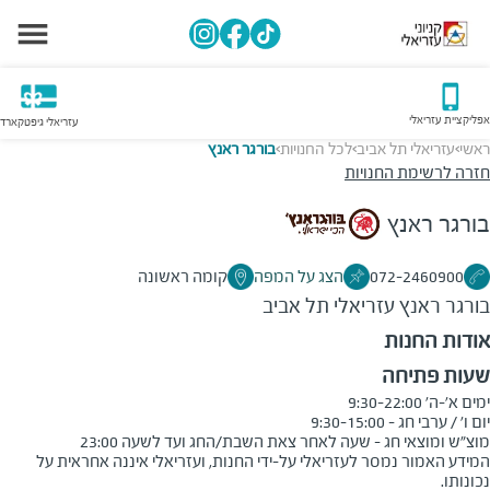
אפליקציית עזריאלי
עזריאלי גיפטקארד
ראשי
עזריאלי תל אביב
לכל החנויות
בורגר ראנץ
>
>
>
חזרה לרשימת החנויות
בורגר ראנץ
072-2460900
הצג על המפה
קומה ראשונה
בורגר ראנץ
עזריאלי תל אביב
אודות החנות
שעות פתיחה
מוצ"ש ומוצאי חג - שעה לאחר צאת השבת/החג ועד לשעה 23:00
המידע האמור נמסר לעזריאלי על-ידי החנות, ועזריאלי איננה אחראית על