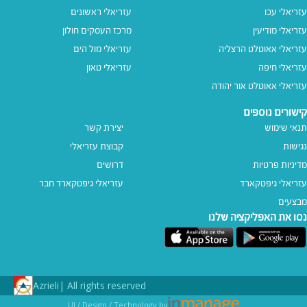
עזריאלי עכו
עזריאלי ראשונים
עזריאלי מודיעין
מרכז העסקים חולון
עזריאלי אאוטלט הרצליה
עזריאלי מול הים
עזריאלי חיפה
עזריאלי טאון
עזריאלי אאוטלט אור יהודה
קישורים נוספים
תנאי שימוש
יצירת קשר
נגישות
קבוצת עזריאלי
מדיניות פרטיות
דרושים
עזריאלי גיפטקארד
עזריאלי גיפטקארד חבר‎
מבצעים
נסו את האפליקציה שלנו
Azrieli
All rights reserved |
UI / Design / Technology by