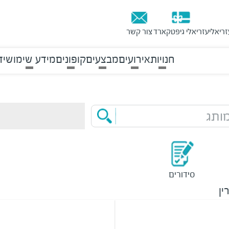
זריאלי
עזריאלי גיפטקארד
צור קשר
חנויות
אירועים
מבצעים
קופונים
מידע שימושי
ד
ותג
סידורים
ין