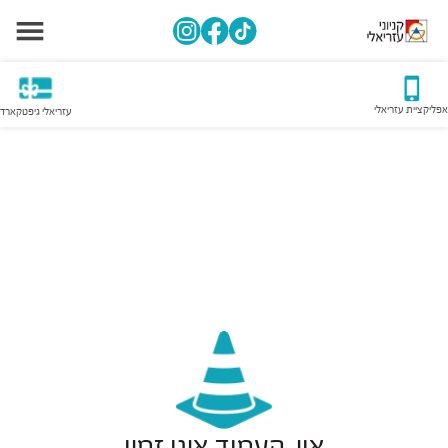
אפליקציית עזריאלי
עזריאלי גיפטקארד
אוי, העמוד אינו זמין