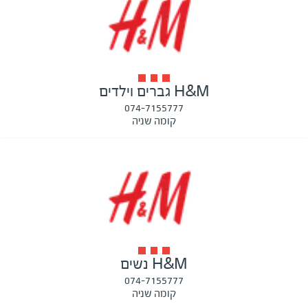
H&M גברים וילדים
074-7155777
קומה שניה
H&M נשים
074-7155777
קומה שניה