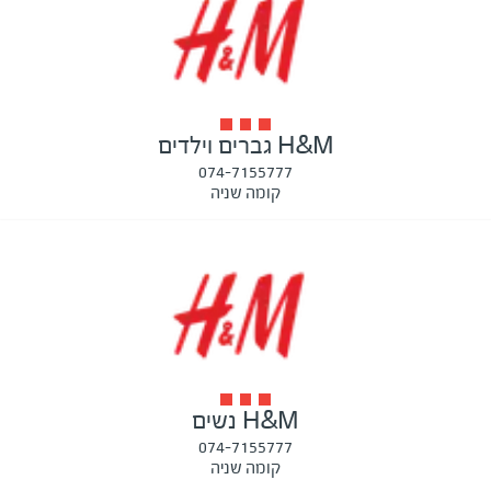
H&M גברים וילדים
074-7155777
קומה שניה
H&M נשים
074-7155777
קומה שניה