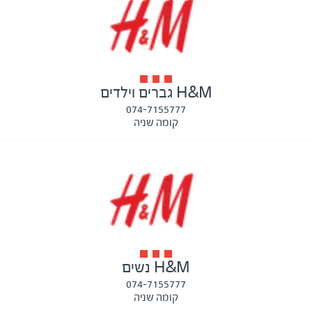
H&M גברים וילדים
074-7155777
קומה שניה
H&M נשים
074-7155777
קומה שניה