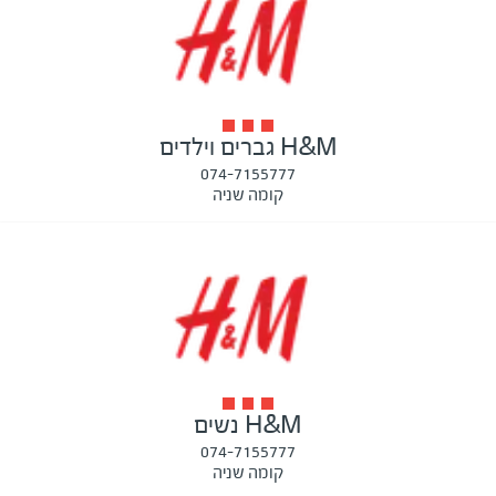
H&M גברים וילדים
074-7155777
קומה שניה
H&M נשים
074-7155777
קומה שניה