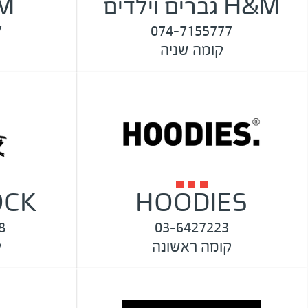
H&M גברים וילדים
H&M
7
074-7155777
קומה שניה
HOODIES
 BLOCK
8
03-6427223
קומה ראשונה
ק