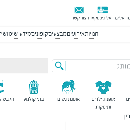
זריאלי
עזריאלי גיפטקארד
צור קשר
חנויות
אירועים
מבצעים
קופונים
מידע שימושי
ד
ותג
ם
אופנת ילדים
אופנת נשים
בתי קולנוע
הלבשה 
ותינוקות
ין