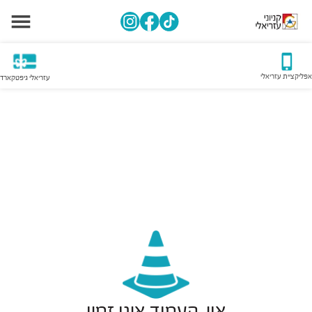
אפליקציית עזריאלי
עזריאלי גיפטקארד
אוי, העמוד אינו זמין