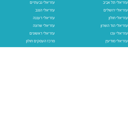
עזריאלי תל אביב
עזריאלי גבעתיים
עזריאלי ירושלים
עזריאלי הנגב
עזריאלי חולון
עזריאלי רעננה
עזריאלי הוד השרון
עזריאלי שרונה
עזריאלי עכו
עזריאלי ראשונים
עזריאלי מודיעין
מרכז העסקים חולון
עזריאלי אאוטלט הרצליה
עזריאלי מול הים
עזריאלי חיפה
עזריאלי טאון
עזריאלי אאוטלט אור יהודה
קישורים נוספים
תנאי שימוש
יצירת קשר
נגישות
קבוצת עזריאלי
מדיניות פרטיות
דרושים
עזריאלי גיפטקארד
עזריאלי גיפטקארד חבר‎
מבצעים
נסו את האפליקציה שלנו