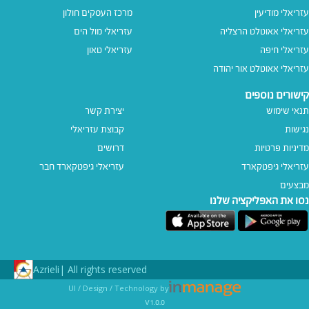
עזריאלי מודיעין
מרכז העסקים חולון
עזריאלי אאוטלט הרצליה
עזריאלי מול הים
עזריאלי חיפה
עזריאלי טאון
עזריאלי אאוטלט אור יהודה
קישורים נוספים
תנאי שימוש
יצירת קשר
נגישות
קבוצת עזריאלי
מדיניות פרטיות
דרושים
עזריאלי גיפטקארד
עזריאלי גיפטקארד חבר‎
מבצעים
נסו את האפליקציה שלנו
Azrieli
All rights reserved |
UI / Design / Technology by
v1.0.0