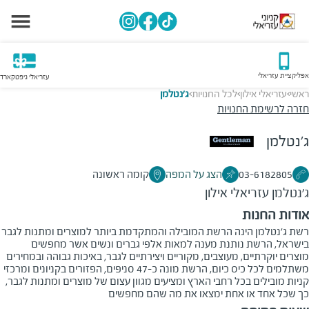
אפליקציית עזריאלי
עזריאלי גיפטקארד
ראשי
עזריאלי אילון
לכל החנויות
ג'נטלמן
>
>
>
חזרה לרשימת החנויות
ג'נטלמן
03-6182805
הצג על המפה
קומה ראשונה
ג'נטלמן
עזריאלי אילון
אודות החנות
רשת ג'נטלמן הינה הרשת המובילה והמתקדמת ביותר למוצרים ומתנות לגבר
בישראל, הרשת נותנת מענה למאות אלפי גברים ונשים אשר מחפשים
מוצרים יוקרתיים, מעוצבים, מקוריים ויצירתיים לגבר, באיכות גבוהה ובמחירים
משתלמים לכל כיס כיום, הרשת מונה כ-47 סניפים, הפזורים בקניונים ומרכזי
קניות מובילים בכל רחבי הארץ ומציעים מגוון עצום של מוצרים ומתנות לגבר,
כך שכל אחד או אחת ימצאו את מה שהם מחפשים