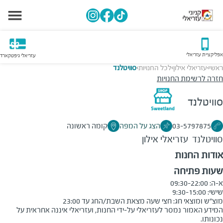
אפליקציית עזריאלי
עזריאלי גיפטקארד
ראשי
עזריאלי אילון
לכל החנויות
סוויטלנד
>
>
>
חזרה לרשימת החנויות
סוויטלנד
03-5797875
הצג על המפה
קומה ראשונה
סוויטלנד
עזריאלי אילון
אודות החנות
שעות פתיחה
מוצ״ש ומוצאי חג: חצי שעה מצאת השבת/החג עד 23:00

המידע האמור נמסר לעזריאלי על-ידי החנות, ועזריאלי איננה אחראית על