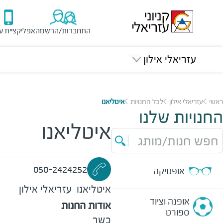
התחברות/הרשמה
אפליקציית ע
עזריאלי אילון
ראשי
עזריאלי אילון
לכל החנויות
איטליאנו
החנויות שלנו
איטליאנו
חפש חנות/מותג
050-2424252
אופטיקה
איטליאנו
עזריאלי אילון
אופנה וציוד
אודות החנות
ספורט
כשר