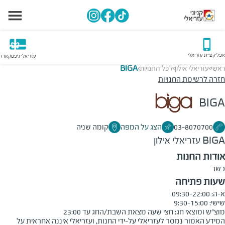
אפליקציית עזריאלי
עזריאלי גיפטקארד
ראשי
עזריאלי אילון
לכל החנויות
BIGA
>
>
>
חזרה לרשימת החנויות
BIGA
03-8070700
הצג על המפה
קומה שניה
BIGA
עזריאלי אילון
אודות החנות
כשר
שעות פתיחה
מוצ״ש ומוצאי חג: חצי שעה מצאת השבת/החג עד 23:00

המידע האמור נמסר לעזריאלי על-ידי החנות, ועזריאלי איננה אחראית על