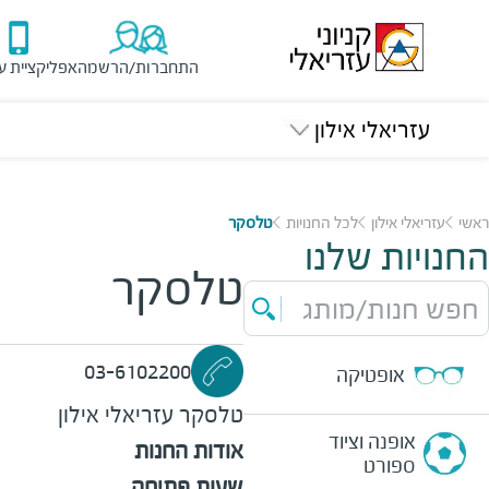
התחברות/הרשמה
אפליקציית ע
עזריאלי אילון
ראשי
עזריאלי אילון
לכל החנויות
טלסקר
החנויות שלנו
טלסקר
חפש חנות/מותג
03-6102200
אופטיקה
טלסקר
עזריאלי אילון
אופנה וציוד
אודות החנות
ספורט
שעות פתיחה